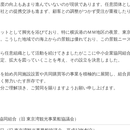
名度の向上もあまり進んでいないのが現状であります。任意団体と
会社との提携交渉も進まず、顧客との調整がつかず受注が重複した
ポットとして脚光を浴びており、特に横浜港のＭＭ地区の夜景、東
す。こうした地域での海上からの景観は優れており、この景観ニー
がら任意組織として活動を続けてきましたがここに中小企業協同組
安定、拡大を図っていくことを考え、その設立を決意しました。
業を始め共同施設設置や共同購買等の事業を積極的に展開し、組合
べく努力いたす所存です。
十分ご理解頂き、ご賛同を賜りますようお願い申し上げます。
協同組合（旧 東京湾観光事業船協議会）