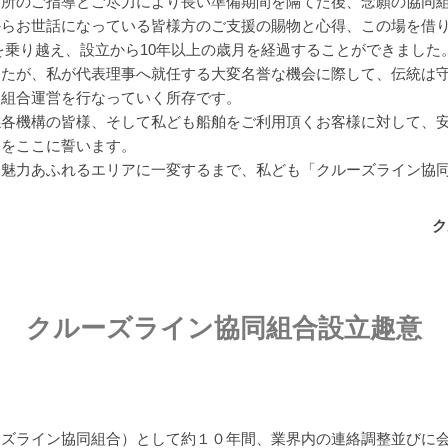
各所のご指導とご尽力により長い準備期間を隔てた後、念願の協同
からお世話になっている皆様方のご支援の賜物と心得、この場を借
を乗り越え、設立から10年以上の歳月を経過することができました
したが、私が代表理事へ就任する大変名誉な機会に際して、伝統は
た組合運営を行なっていく所存です。
係各機構の皆様、そして私ども船舶をご利用頂くお客様に対して、
とをここに誓います。
、魅力あふれるエリアに一変するまで、私ども「クルーズライン協
ク
クルーズライン協同組合設立趣意
ーズライン協同組合）として約１０年間、業界内の連絡調整並びに