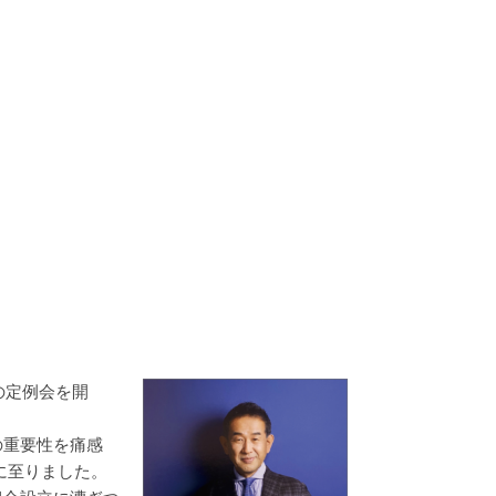
の定例会を開
の重要性を痛感
に至りました。