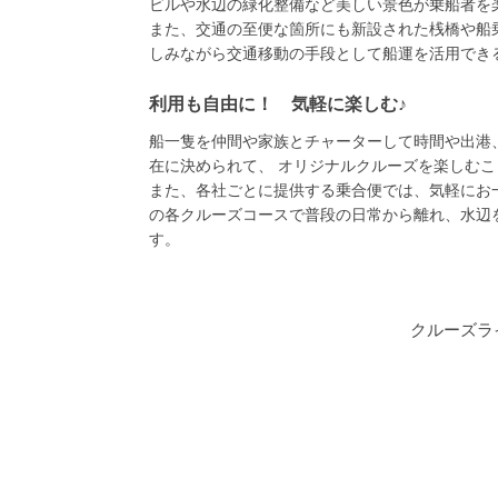
ビルや水辺の緑化整備など美しい景色が乗船者を
また、交通の至便な箇所にも新設された桟橋や船
しみながら交通移動の手段として船運を活用でき
利用も自由に！ 気軽に楽しむ♪
船一隻を仲間や家族とチャーターして時間や出港
在に決められて、 オリジナルクルーズを楽しむ
また、各社ごとに提供する乗合便では、気軽にお
の各クルーズコースで普段の日常から離れ、水辺
す。
クルーズライ