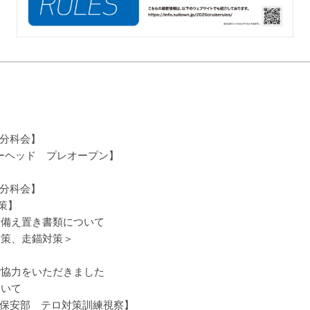
送分科会】
ンマーヘッド プレオープン】
送分科会】
対策】
備え置き書類について
策、走錨対策＞
協力をいただきました
ついて
海上保安部 テロ対策訓練視察】