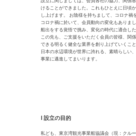
設立に関しましては、会員各社の協力、関係
けることができました。これもひとえに日頃
し上げます。 お陰様を持ちまして、コロナ禍
コロナ禍に於いて、会員動向の変化もありま
船出をする覚悟で挑み、変化の時代に適合し
この先も、ご支援をいただく会員の皆様、関
できる明るく健全な業界を創り上げていくこ
日本の水辺環境が世界に誇れる、素晴らしい
事業に邁進してまいります。
Ⅰ 設立の目的
私ども、東京湾観光事業船協議会（現：クル