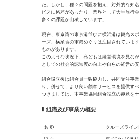
た。しかし、種々の問題を抱え、対外的な知
ビスに格差があったり、業界として大手旅行
多くの課題が山積しています。
現在、東京湾の東京港並びに横浜港は観光ス
ーズ、横須賀の軍港めぐりは注目されていま
ものがあります。
このような状況下、私どもは経営環境を見な
としての社会的認知度の向上や自らの経営の
組合設立後は組合員一致協力し、共同受注事
り、併せて、より良い顧客サービスを提供す
つきましては、本事業協同組合設立の趣意を
Ⅱ 組織及び事業の概要
名 称
クルーズライン